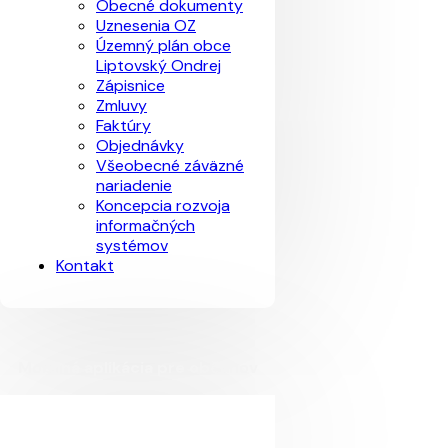
Obecné dokumenty
Uznesenia OZ
Územný plán obce
Liptovský Ondrej
Zápisnice
Zmluvy
Faktúry
Objednávky
Všeobecné záväzné
nariadenie
Koncepcia rozvoja
informačných
systémov
Kontakt
Mobilná aplikácia pre občanov