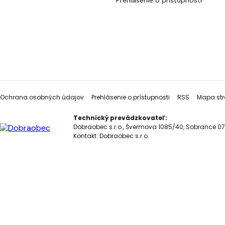
Prehlásenie o prístupnosti
Ochrana osobných údajov
Prehlásenie o prístupnosti
RSS
Mapa str
Technický prevádzkovateľ:
Dobraobec s.r.o., Švermova 1085/40, Sobrance 07
Kontakt:
Dobraobec s.r.o.