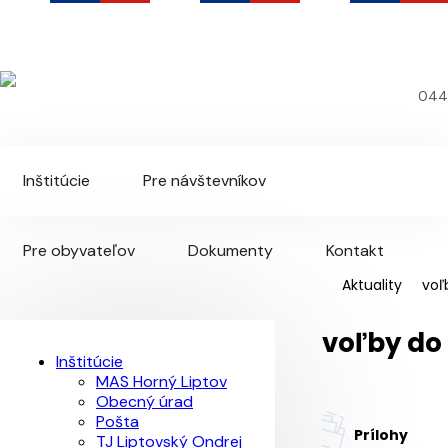
Liptovský Ondrej
Oficiálna webová stránka obce
044
Inštitúcie
Pre návštevníkov
Pre obyvateľov
Dokumenty
Kontakt
Aktuality
voľ
Navigácia
voľby do
Inštitúcie
MAS Horný Liptov
Obecný úrad
Pošta
Prílohy
TJ Liptovský Ondrej