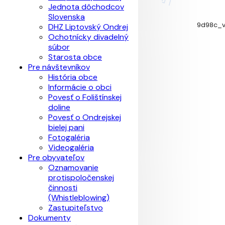
Jednota dôchodcov
Slovenska
9d98c_v
DHZ Liptovský Ondrej
Ochotnícky divadelný
súbor
Starosta obce
Pre návštevníkov
História obce
Informácie o obci
Povesť o Folištínskej
doline
Povesť o Ondrejskej
bielej pani
Fotogaléria
Videogaléria
Pre obyvateľov
Oznamovanie
protispoločenskej
činnosti
(Whistleblowing)
Zastupiteľstvo
Dokumenty