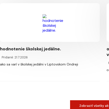
hodnotenie školskej jedálne.
o
v
Pridané: 21.7.2026
ako sa varí v školskej jedálni v Liptovskom Ondreji
o
Zobraziť všetky ak