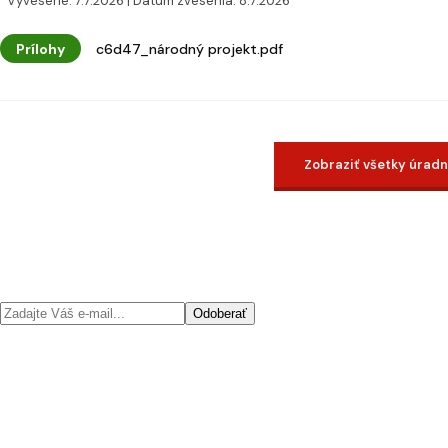
Vyvesené: 7.7.2026 | Dátum zvesenia: 8.7.2026
Prílohy
c6d47_národný projekt.pdf
Zobraziť všetky úrad
Odoberať