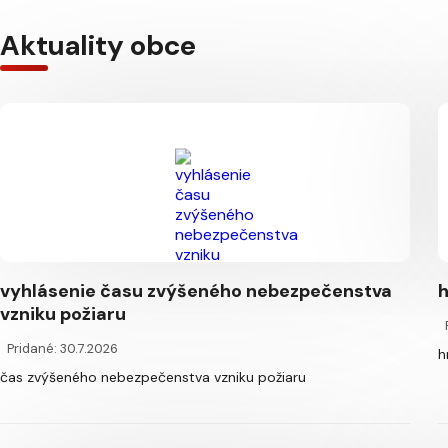
Aktuality obce
vyhlásenie času zvýšeného nebezpečenstva
h
vzniku požiaru
Pridané: 30.7.2026
h
čas zvýšeného nebezpečenstva vzniku požiaru