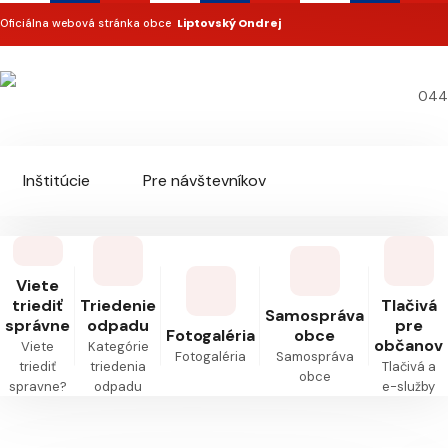
Liptovský Ondrej
Oficiálna webová stránka obce
044
Inštitúcie
Pre návštevníkov
Pre obyvateľov
Dokumenty
Kontakt
Viete
triediť
Triedenie
Tlačivá
Samospráva
správne
odpadu
pre
Fotogaléria
obce
občanov
Viete
Kategórie
Fotogaléria
Samospráva
triediť
triedenia
Tlačivá a
obce
spravne?
odpadu
e-služby