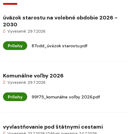
úväzok starostu na volebné obdobie 2026 -
2030
Vyvesené: 29.7.2026
Prílohy
87cdd_úväzok starostu.pdf
Komunálne voľby 2026
Vyvesené: 29.7.2026
Prílohy
99f75_komunálne voľby 2026.pdf
vyvlastňovanie pod štátnymi cestami
Vyvesené: 23.7.2026 | Dátum zvesenia: 24.7.2026