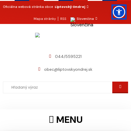
Liptovský Ondrej
Oficiálna webová stránka obce
Mapa stránky
RSS
Slovenčina
044/5595221
obec@liptovskyondrej.sk
MENU