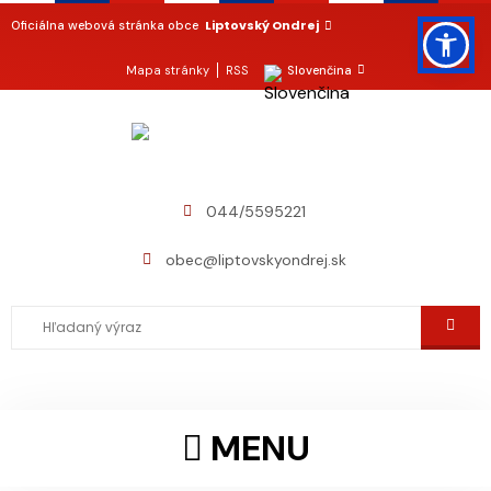
Liptovský Ondrej
Oficiálna webová stránka obce
Mapa stránky
RSS
Slovenčina
044/5595221
obec@liptovskyondrej.sk
MENU