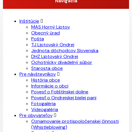
Navigácia
Inštitúcie
MAS Horný Liptov
Obecný úrad
Pošta
TJ Liptovský Ondrej
Jednota dôchodcov Slovenska
DHZ Liptovský Ondrej
Ochotnícky divadelný súbor
Starosta obce
Pre návštevníkov
História obce
Informácie o obci
Povesť o Folištínskej doline
Povesť o Ondrejskej bielej pani
Fotogaléria
Videogaléria
Pre obyvateľov
Oznamovanie protispoločenskej činnosti
(Whistleblowing)