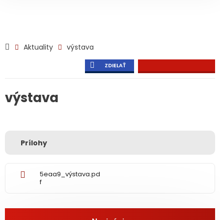
Aktuality
výstava
ZDIELAŤ
výstava
Prílohy
5eaa9_výstava.pd
f