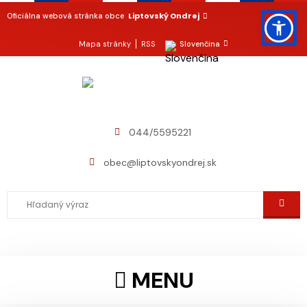
Liptovský Ondrej
Oficiálna webová stránka obce
Mapa stránky
RSS
Slovenčina
044/5595221
obec@liptovskyondrej.sk
MENU