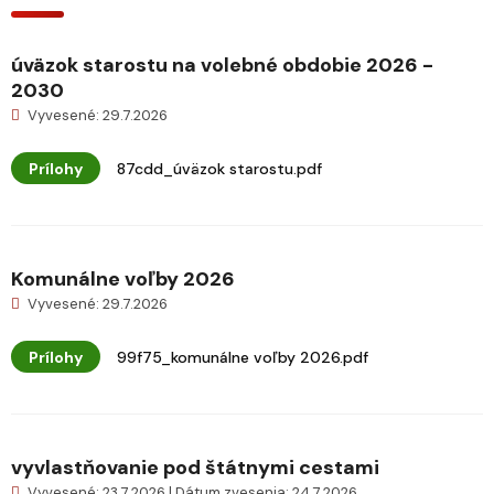
úväzok starostu na volebné obdobie 2026 -
2030
Vyvesené: 29.7.2026
Prílohy
87cdd_úväzok starostu.pdf
Komunálne voľby 2026
Vyvesené: 29.7.2026
Prílohy
99f75_komunálne voľby 2026.pdf
vyvlastňovanie pod štátnymi cestami
Vyvesené: 23.7.2026 | Dátum zvesenia: 24.7.2026